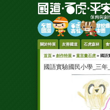
Jump to Content
關於特展
友善國道
石虎森林
食
您在這裡
首頁
»
創作特展
»
童言畫石虎
» 國語
國語實驗國民小學_三年_