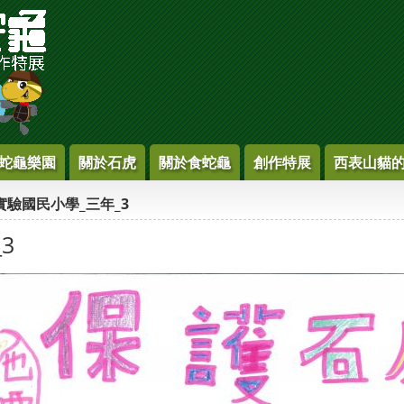
蛇龜樂園
關於石虎
關於食蛇龜
創作特展
西表山貓
實驗國民小學_三年_3
3