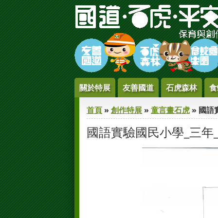
Jump to Content
關於特展
友善國道
石虎森林
食
您在這裡
首頁
»
創作特展
»
童言畫石虎
» 國語
國語實驗國民小學_三年_