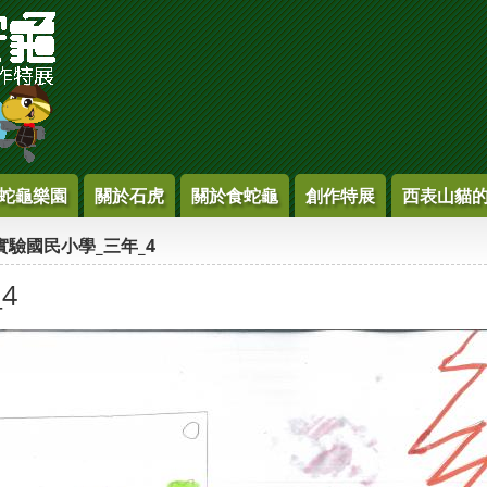
蛇龜樂園
關於石虎
關於食蛇龜
創作特展
西表山貓
實驗國民小學_三年_4
4