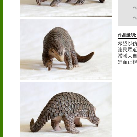
作
作
作品說明
希望以
讓民眾
讚嘆大
進而正