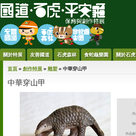
Jump to Content
關於特展
友善國道
石虎森林
食蛇龜樂園
關於石虎
您在這裡
首頁
»
創作特展
»
雕塑
» 中華穿山甲
中華穿山甲
作
物
作品創