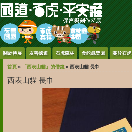
Jump to Content
關於特展
友善國道
石虎森林
食蛇龜樂園
關於石虎
您在這裡
首頁
»
「西表山貓」的借鏡
» 西表山貓 長巾
西表山貓 長巾